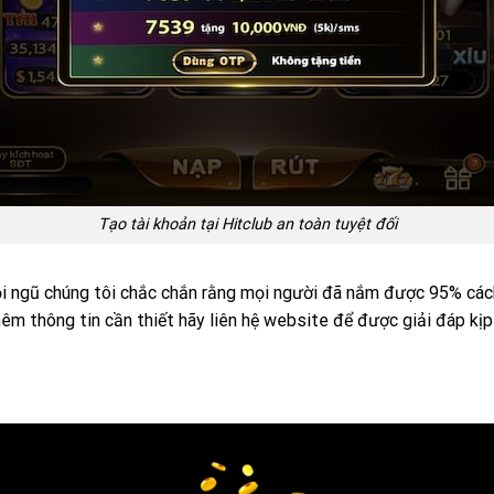
Tạo tài khoản tại Hitclub an toàn tuyệt đối
ội ngũ chúng tôi chắc chắn rằng mọi người đã nắm được 95% các
hêm thông tin cần thiết hãy liên hệ website để được giải đáp kịp 