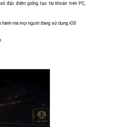
 số đặc điểm giống tạo tài khoản trên PC,
ều hành mà mọi người đang sử dụng iOS
h