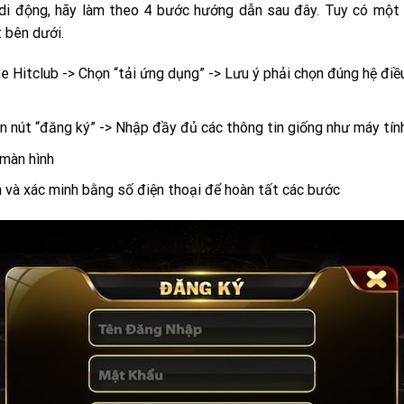
 di động, hãy làm theo 4 bước hướng dẫn sau đây. Tuy có một
 bên dưới.
 Hitclub -> Chọn “tải ứng dụng” -> Lưu ý phải chọn đúng hệ đi
 nút “đăng ký” -> Nhập đầy đủ các thông tin giống như máy tín
 màn hình
h và xác minh bằng số điện thoại để hoàn tất các bước