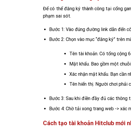
Để có thể đăng ký thành công tại cổng gam
phạm sai sót.
Bước 1: Vào đúng đường link dẫn đến c
Bước 2: Chọn vào mục “đăng ký” trên màn
Tên tài khoản. Có tổng cộng 6
Mật khẩu. Bao gồm một chuỗi 
Xác nhận mật khẩu. Bạn cần nh
Tên hiển thị. Người chơi phải 
Bước 3: Sau khi điền đầy đủ các thông t
Bước 4: Chờ tải xong trang web -> xác m
Cách tạo tài khoản Hitclub mới n