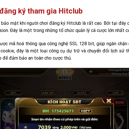
 đăng ký tham gia Hitclub
 bảo mật khi người chơi đăng ký Hitclub là rất cao. Bởi tại đâ
n. Đây là một trong những tổ chức quản lý cá cược lớn nhất của
 được mã hoá thông qua công nghệ SSL 128 bit, giúp ngăn chặ
cookie, đây là một loại công cụ dự trữ và chuyển đổi lịch sử 
p để đảm bảo an toàn cho cược thủ.