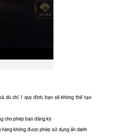
ả dù chỉ 1 quy định, bạn sẽ không thể tạo
ng cho phép bạn đăng ký.
ch hàng không được phép sử dụng ẩn danh