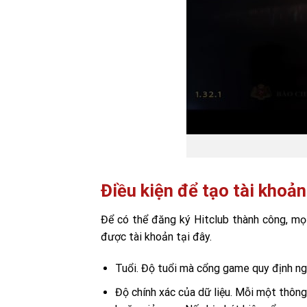
Điều kiện để tạo tài khoả
Để có thể đăng ký Hitclub thành công, mọ
được tài khoản tại đây.
Tuổi. Độ tuổi mà cổng game quy định ng
Độ chính xác của dữ liệu. Mỗi một thô