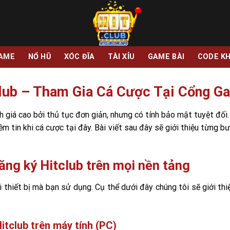
GAME
NỔ HŨ
XÓC ĐĨA
TÀI XỈU
GAME BÀI
CODE KH
lub – Tham Gia Cá Cược Tại Cổng G
 giá cao bởi thủ tục đơn giản, nhưng có tính bảo mật tuyệt đố
m tin khi cá cược tại đây. Bài viết sau đây sẽ giới thiệu từng b
ăng ký Hitclub trên mọi nền tảng
 thiết bị mà bạn sử dụng. Cụ thể dưới đây chúng tôi sẽ giới th
itclub trên máy tính (PC)