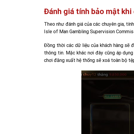
Đánh giá tính bảo mật khi
Theo như đánh giá của các chuyên gia, tính
Isle of Man Gambling Supervision Commissio
Đồng thời các dữ liệu của khách hàng sẽ
thông tin. Mặc khác nơi đây cũng áp dụng 
chơi đăng xuất hệ thống sẽ xoá toàn bộ tệ