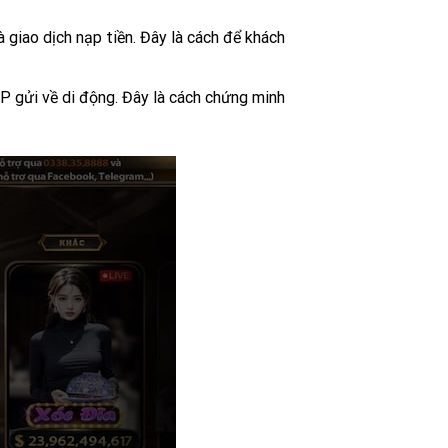
à giao dịch nạp tiền. Đây là cách để khách
P gửi về di động. Đây là cách chứng minh