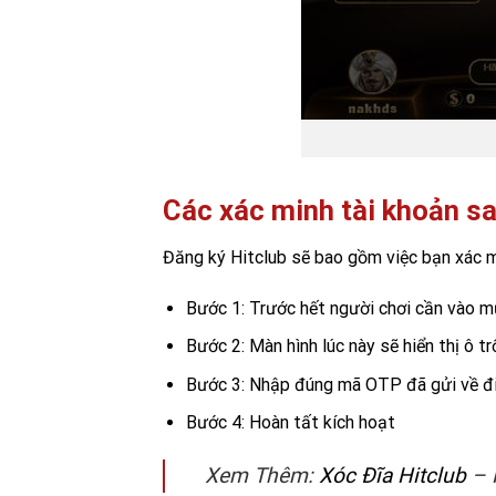
Các xác minh tài khoản sa
Đăng ký Hitclub sẽ bao gồm việc bạn xác mi
Bước 1: Trước hết người chơi cần vào mụ
Bước 2: Màn hình lúc này sẽ hiển thị ô
Bước 3: Nhập đúng mã OTP đã gửi về đi
Bước 4: Hoàn tất kích hoạt
Xem Thêm:
Xóc Đĩa Hitclub
– 